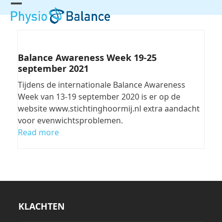
Skip
Open
Close
to
mobile
mobile
content
menu
menu
Balance Awareness Week 19-25
september 2021
Tijdens de internationale Balance Awareness
Week van 13-19 september 2020 is er op de
website www.stichtinghoormij.nl extra aandacht
voor evenwichtsproblemen.
Read more
KLACHTEN