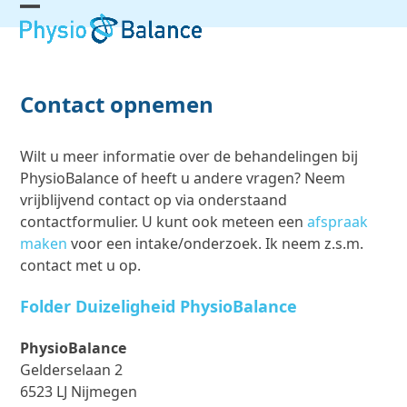
Skip
Open
Close
to
mobile
mobile
content
menu
menu
Contact opnemen
Wilt u meer informatie over de behandelingen bij
PhysioBalance of heeft u andere vragen? Neem
vrijblijvend contact op via onderstaand
contactformulier. U kunt ook meteen een
afspraak
maken
voor een intake/onderzoek. Ik neem z.s.m.
contact met u op.
Folder Duizeligheid PhysioBalance
PhysioBalance
Gelderselaan 2
6523 LJ Nijmegen