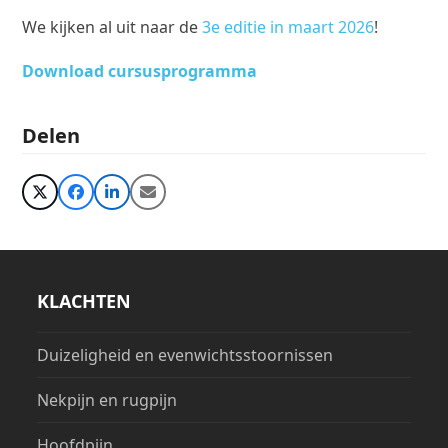
We kijken al uit naar de
3
e
editie in maart 2026
!
Download cursusprogramma
Delen
KLACHTEN
Duizeligheid en evenwichtsstoornissen
Nekpijn en rugpijn
Hoofdpijn