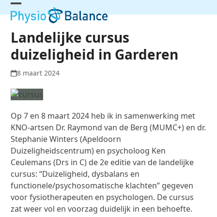
Skip
Open
Close
to
mobile
mobile
content
Landelijke cursus
menu
menu
duizeligheid in Garderen
8 maart 2024
Op 7 en 8 maart 2024 heb ik in samenwerking met
KNO-artsen Dr. Raymond van de Berg (MUMC+) en dr.
Stephanie Winters (Apeldoorn
Duizeligheidscentrum) en psycholoog Ken
Ceulemans (Drs in C) de 2e editie van de landelijke
cursus: “Duizeligheid, dysbalans en
functionele/psychosomatische klachten” gegeven
voor fysiotherapeuten en psychologen. De cursus
zat weer vol en voorzag duidelijk in een behoefte.